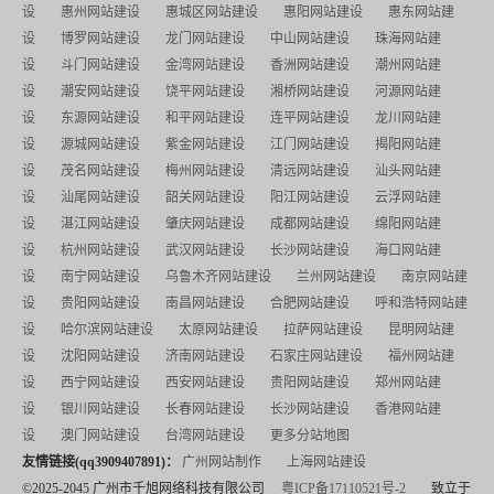
设
惠州网站建设
惠城区网站建设
惠阳网站建设
惠东网站建
设
博罗网站建设
龙门网站建设
中山网站建设
珠海网站建
设
斗门网站建设
金湾网站建设
香洲网站建设
潮州网站建
设
潮安网站建设
饶平网站建设
湘桥网站建设
河源网站建
设
东源网站建设
和平网站建设
连平网站建设
龙川网站建
设
源城网站建设
紫金网站建设
江门网站建设
揭阳网站建
设
茂名网站建设
梅州网站建设
清远网站建设
汕头网站建
设
汕尾网站建设
韶关网站建设
阳江网站建设
云浮网站建
设
湛江网站建设
肇庆网站建设
成都网站建设
绵阳网站建
设
杭州网站建设
武汉网站建设
长沙网站建设
海口网站建
设
南宁网站建设
乌鲁木齐网站建设
兰州网站建设
南京网站建
设
贵阳网站建设
南昌网站建设
合肥网站建设
呼和浩特网站建
设
哈尔滨网站建设
太原网站建设
拉萨网站建设
昆明网站建
设
沈阳网站建设
济南网站建设
石家庄网站建设
福州网站建
设
西宁网站建设
西安网站建设
贵阳网站建设
郑州网站建
设
银川网站建设
长春网站建设
长沙网站建设
香港网站建
设
澳门网站建设
台湾网站建设
更多分站地图
友情链接(qq3909407891)：
广州网站制作
上海网站建设
©2025-2045 广州市千旭网络科技有限公司
粤ICP备17110521号-2
致立于