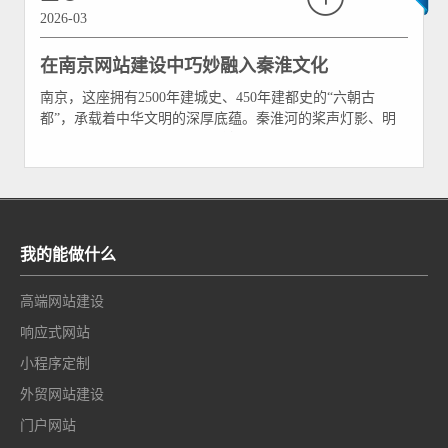
2026-03
在南京网站建设中巧妙融入秦淮文化
南京，这座拥有2500年建城史、450年建都史的“六朝古
都”，承载着中华文明的深厚底蕴。秦淮河的桨声灯影、明
城墙的斑驳砖石、南朝梵刹的钟声悠远，共同构成了这座城
市独特的文化基因。当企业在这片土地上建设网站时，如何
将这份古都气韵与现代数字技术相融合，打造出既有文化辨
识度又符合当代审美的线上空间？这不仅是设计命题
我的能做什么
高端网站建设
响应式网站
小程序定制
外贸网站建设
门户网站