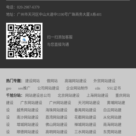
电话：020-2987-6379
地址：广州市天河区中山大道中1190号广珠商务大厦A栋401
扫一扫添加客服
与您直接沟通
热门专题：
建设网站
做网站
高端网站建设
外贸网站建设
geo
seo推广
公司网站建设
企业网站制作
cdn
SSL证书
千旭分站：
网站建设总公司
北京网站建设
上海网站建设
重庆网站
建设
广东网站建设
广州网站建设
天河网站建设
黄埔网站建
设
越秀网站建设
海珠网站建设
番禺网站建设
白云网站建
设
南沙网站建设
荔湾网站建设
花都网站建设
从化网站建
设
增城网站建设
佛山网站建设
禅城网站建设
南海网站建
设
顺德网站建设
高明网站建设
三水网站建设
东莞网站建