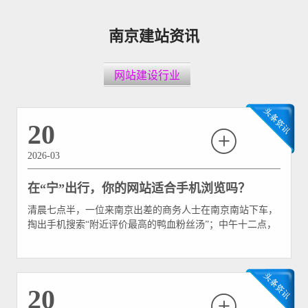
南京建站资讯
网站建设行业
20
2026-03
在“宁”出行，你的网站适合手机浏览吗？
清晨七点半，一位来南京出差的商务人士在南京南站下车，
掏出手机搜索“附近评价最高的鸭血粉丝汤”；中午十二点，
一位在新街口逛街的年轻妈妈用手机查找“最近的母婴室在
哪里”；晚上八点，一对情侣在夫子庙景区门口扫码查看“秦
淮河夜游船票预订”……这些场景每天都在南京这座城市上
演无数次。 作为中国首个“中国软件名城”和数字经济发展高
20
地