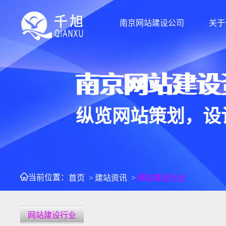
南京网站建设公司
关于
南京网站建设
纵览网站策划，设
当前位置：
首页
>
建站资讯
>
网站建设行业
网站建设行业